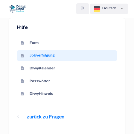
Deutsch
Hilfe
Form
Jobverfolgung
DivvyKalender
Passwörter
DivvyHinweis
zurück zu Fragen