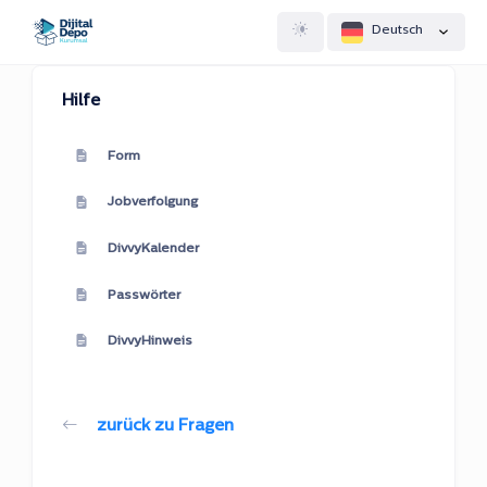
Deutsch
Hilfe
Form
Jobverfolgung
DivvyKalender
Passwörter
DivvyHinweis
zurück zu Fragen