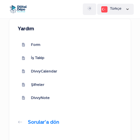
Türkçe
Yardım
Form
İş Takip
DivvyCalendar
Şifreler
DivvyNote
Sorular'a dön