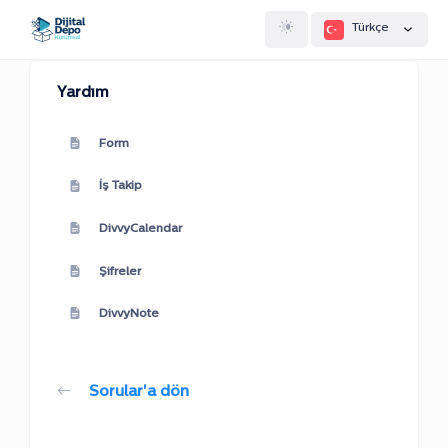
Türkçe
Yardım
Form
İş Takip
DivvyCalendar
Şifreler
DivvyNote
Sorular'a dön