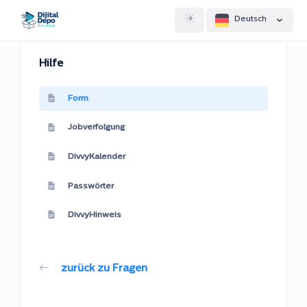
Deutsch
Hilfe
Form
Jobverfolgung
DivvyKalender
Passwörter
DivvyHinweis
zurück zu Fragen